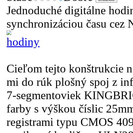
Jednoduché digitálne hod
synchronizáciou času cez 
Cieľom tejto konštrukcie ne
mi do rúk plošný spoj z in
7-segmentoviek KINGBR
farby s výškou číslic 25m
registrami typu CMOS 4094